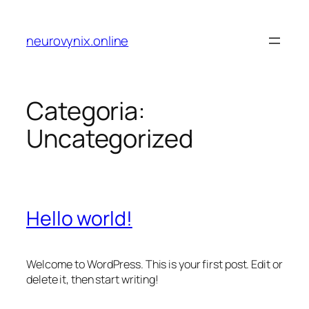
Pular
para
neurovynix.online
o
conteúdo
Categoria:
Uncategorized
Hello world!
Welcome to WordPress. This is your first post. Edit or
delete it, then start writing!