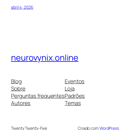
abril 4, 2026
neurovynix.online
Blog
Eventos
Sobre
Loja
Perguntas frequentes
Padrões
Autores
Temas
Twenty Twenty-Five
Criado com
WordPress